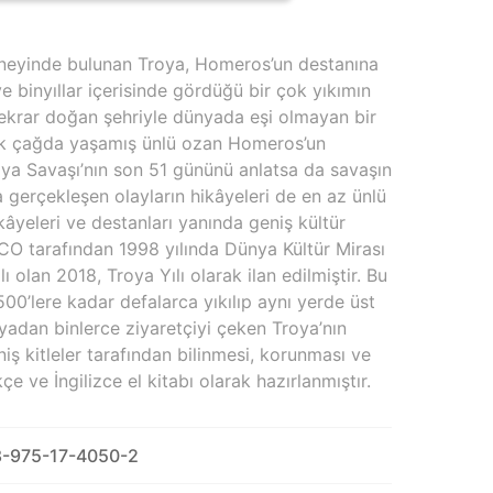
neyinde bulunan Troya, Homeros’un destanına
e binyıllar içerisinde gördüğü bir çok yıkımın
tekrar doğan şehriyle dünyada eşi olmayan bir
ik çağda yaşamış ünlü ozan Homeros’un
Troya Savaşı’nın son 51 gününü anlatsa da savaşın
gerçekleşen olayların hikâyeleri de en az ünlü
ikâyeleri ve destanları yanında geniş kültür
CO tarafından 1998 yılında Dünya Kültür Mirası
ılı olan 2018, Troya Yılı olarak ilan edilmiştir. Bu
0’lere kadar defalarca yıkılıp aynı yerde üst
yadan binlerce ziyaretçiyi çeken Troya’nın
iş kitleler tarafından bilinmesi, korunması ve
çe ve İngilizce el kitabı olarak hazırlanmıştır.
-975-17-4050-2