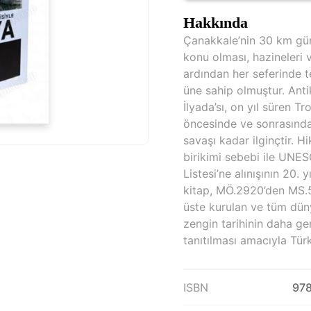
Hakkında
Çanakkale’nin 30 km gü
konu olması, hazineleri v
ardından her seferinde 
üne sahip olmuştur. Ant
İlyada’sı, on yıl süren 
öncesinde ve sonrasında 
savaşı kadar ilginçtir. H
birikimi sebebi ile UNES
Listesi’ne alınışının 20. y
kitap, MÖ.2920’den MS.50
üste kurulan ve tüm dün
zengin tarihinin daha gen
tanıtılması amacıyla Türk
ISBN
978