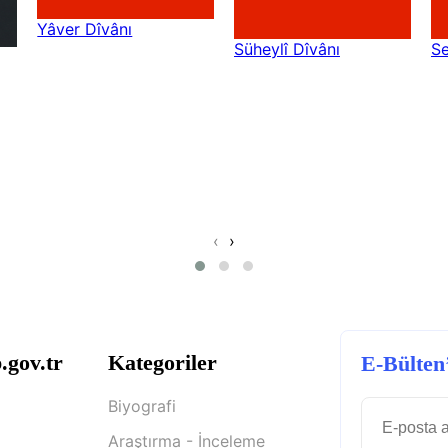
Yâver Dîvânı
Süheylî Dîvânı
Se
‹
›
.gov.tr
Kategoriler
E-Bülten
Biyografi
Araştırma - İnceleme