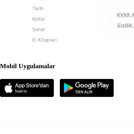
Tarih
KVKK A
Kültür
Gizlili
Sanat
El Kitapları
Mobil Uygulamalar